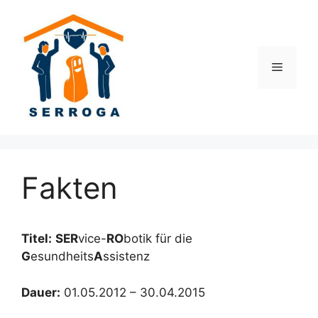
Zum
Inhalt
springen
Menü
Fakten
Titel:
SER
vice-
RO
botik für die
G
esundheits
A
ssistenz
Dauer:
01.05.2012 – 30.04.2015